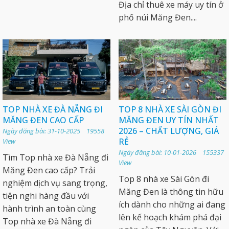
Địa chỉ thuê xe máy uy tín ở
phố núi Măng Đen....
TOP NHÀ XE ĐÀ NẴNG ĐI
TOP 8 NHÀ XE SÀI GÒN ĐI
MĂNG ĐEN CAO CẤP
MĂNG ĐEN UY TÍN NHẤT
2026 – CHẤT LƯỢNG, GIÁ
Ngày đăng bài: 31-10-2025 19558
RẺ
View
Ngày đăng bài: 10-01-2026 155337
Tìm Top nhà xe Đà Nẵng đi
View
Măng Đen cao cấp? Trải
Top 8 nhà xe Sài Gòn đi
nghiệm dịch vụ sang trọng,
Măng Đen là thông tin hữu
tiện nghi hàng đầu với
ích dành cho những ai đang
hành trình an toàn cùng
lên kế hoạch khám phá đại
Top nhà xe Đà Nẵng đi