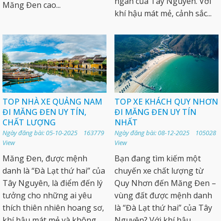
ngàn của Tây Nguyên. Với
Măng Đen cao...
khí hậu mát mẻ, cảnh sắc...
TOP NHÀ XE QUẢNG NAM
TOP XE KHÁCH QUY NHƠN
ĐI MĂNG ĐEN UY TÍN,
ĐI MĂNG ĐEN UY TÍN
CHẤT LƯỢNG
NHẤT
Ngày đăng bài: 05-10-2025 163779
Ngày đăng bài: 08-12-2025 105028
View
View
Măng Đen, được mệnh
Bạn đang tìm kiếm một
danh là “Đà Lạt thứ hai” của
chuyến xe chất lượng từ
Tây Nguyên, là điểm đến lý
Quy Nhơn đến Măng Đen –
tưởng cho những ai yêu
vùng đất được mệnh danh
thích thiên nhiên hoang sơ,
là “Đà Lạt thứ hai” của Tây
khí hậu mát mẻ và không...
Nguyên? Với khí hậu...