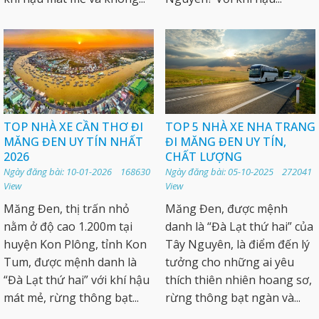
TOP NHÀ XE CẦN THƠ ĐI
TOP 5 NHÀ XE NHA TRANG
MĂNG ĐEN UY TÍN NHẤT
ĐI MĂNG ĐEN UY TÍN,
2026
CHẤT LƯỢNG
Ngày đăng bài: 10-01-2026 168630
Ngày đăng bài: 05-10-2025 272041
View
View
Măng Đen, thị trấn nhỏ
Măng Đen, được mệnh
nằm ở độ cao 1.200m tại
danh là “Đà Lạt thứ hai” của
huyện Kon Plông, tỉnh Kon
Tây Nguyên, là điểm đến lý
Tum, được mệnh danh là
tưởng cho những ai yêu
“Đà Lạt thứ hai” với khí hậu
thích thiên nhiên hoang sơ,
mát mẻ, rừng thông bạt...
rừng thông bạt ngàn và...