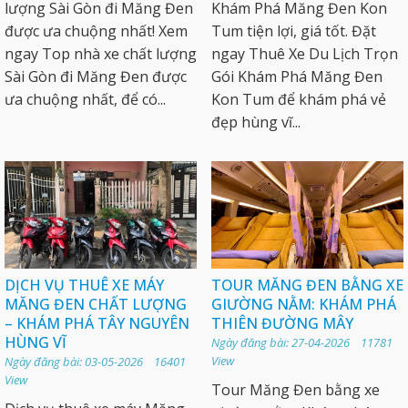
lượng Sài Gòn đi Măng Đen
Khám Phá Măng Đen Kon
được ưa chuộng nhất! Xem
Tum tiện lợi, giá tốt. Đặt
ngay Top nhà xe chất lượng
ngay Thuê Xe Du Lịch Trọn
Sài Gòn đi Măng Đen được
Gói Khám Phá Măng Đen
ưa chuộng nhất, để có...
Kon Tum để khám phá vẻ
đẹp hùng vĩ...
DỊCH VỤ THUÊ XE MÁY
TOUR MĂNG ĐEN BẰNG XE
MĂNG ĐEN CHẤT LƯỢNG
GIƯỜNG NẰM: KHÁM PHÁ
– KHÁM PHÁ TÂY NGUYÊN
THIÊN ĐƯỜNG MÂY
HÙNG VĨ
Ngày đăng bài: 27-04-2026 11781
View
Ngày đăng bài: 03-05-2026 16401
View
Tour Măng Đen bằng xe