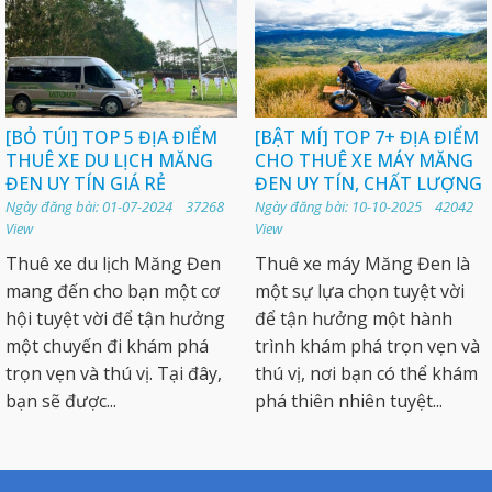
[BỎ TÚI] TOP 5 ĐỊA ĐIỂM
[BẬT MÍ] TOP 7+ ĐỊA ĐIỂM
THUÊ XE DU LỊCH MĂNG
CHO THUÊ XE MÁY MĂNG
ĐEN UY TÍN GIÁ RẺ
ĐEN UY TÍN, CHẤT LƯỢNG
Ngày đăng bài: 01-07-2024 37268
Ngày đăng bài: 10-10-2025 42042
View
View
Thuê xe du lịch Măng Đen
Thuê xe máy Măng Đen là
mang đến cho bạn một cơ
một sự lựa chọn tuyệt vời
hội tuyệt vời để tận hưởng
để tận hưởng một hành
một chuyến đi khám phá
trình khám phá trọn vẹn và
trọn vẹn và thú vị. Tại đây,
thú vị, nơi bạn có thể khám
bạn sẽ được...
phá thiên nhiên tuyệt...