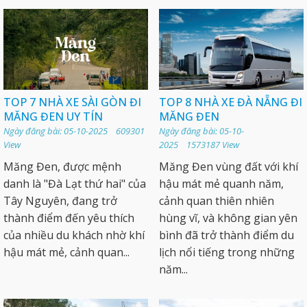
TOP 7 NHÀ XE SÀI GÒN ĐI
TOP 8 NHÀ XE ĐÀ NẴNG ĐI
MĂNG ĐEN UY TÍN
MĂNG ĐEN
Ngày đăng bài: 05-10-2025 609301
Ngày đăng bài: 05-10-
View
2025 1573187 View
Măng Đen, được mệnh
Măng Đen vùng đất với khí
danh là "Đà Lạt thứ hai" của
hậu mát mẻ quanh năm,
Tây Nguyên, đang trở
cảnh quan thiên nhiên
thành điểm đến yêu thích
hùng vĩ, và không gian yên
của nhiều du khách nhờ khí
bình đã trở thành điểm du
hậu mát mẻ, cảnh quan...
lịch nổi tiếng trong những
năm...