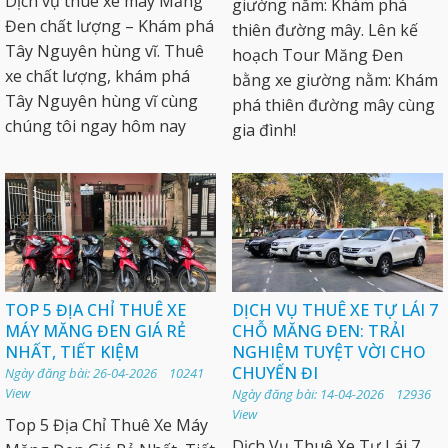
Dịch vụ thuê xe máy Măng
giường nằm: Khám phá
Đen chất lượng – Khám phá
thiên đường mây. Lên kế
Tây Nguyên hùng vĩ. Thuê
hoạch Tour Măng Đen
xe chất lượng, khám phá
bằng xe giường nằm: Khám
Tây Nguyên hùng vĩ cùng
phá thiên đường mây cùng
chúng tôi ngay hôm nay
gia đình!
TOP 5 ĐỊA CHỈ THUÊ XE
DỊCH VỤ THUÊ XE TỰ LÁI 7
MÁY MĂNG ĐEN GIÁ RẺ
CHỖ MĂNG ĐEN: TRẢI
NHẤT, TIẾT KIỆM
NGHIỆM TUYỆT VỜI CHO
CHUYẾN ĐI
Ngày đăng bài: 26-04-2026 10241
View
Ngày đăng bài: 14-04-2026 12936
View
Top 5 Địa Chỉ Thuê Xe Máy
Dịch Vụ Thuê Xe Tự Lái 7