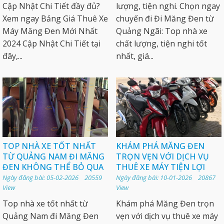
Cập Nhật Chi Tiết đầy đủ?
lượng, tiện nghi. Chọn ngay
Xem ngay Bảng Giá Thuê Xe
chuyến đi Đi Măng Đen từ
Máy Măng Đen Mới Nhất
Quảng Ngãi: Top nhà xe
2024 Cập Nhật Chi Tiết tại
chất lượng, tiện nghi tốt
đây,...
nhất, giá...
TOP NHÀ XE TỐT NHẤT
KHÁM PHÁ MĂNG ĐEN
TỪ QUẢNG NAM ĐI MĂNG
TRỌN VẸN VỚI DỊCH VỤ
ĐEN KHÔNG THỂ BỎ QUA
THUÊ XE MÁY TIỆN LỢI
Ngày đăng bài: 05-02-2026 20559
Ngày đăng bài: 10-01-2026 20867
View
View
Top nhà xe tốt nhất từ
Khám phá Măng Đen trọn
Quảng Nam đi Măng Đen
vẹn với dịch vụ thuê xe máy