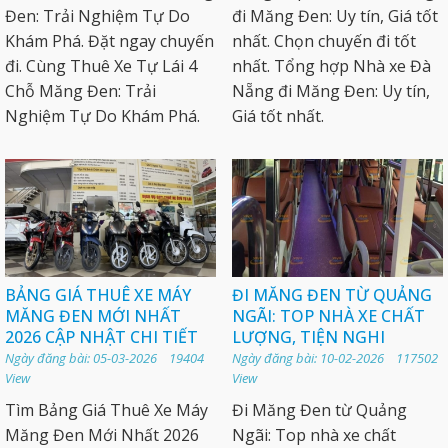
Đen: Trải Nghiệm Tự Do
đi Măng Đen: Uy tín, Giá tốt
Khám Phá. Đặt ngay chuyến
nhất. Chọn chuyến đi tốt
đi. Cùng Thuê Xe Tự Lái 4
nhất. Tổng hợp Nhà xe Đà
Chỗ Măng Đen: Trải
Nẵng đi Măng Đen: Uy tín,
Nghiệm Tự Do Khám Phá.
Giá tốt nhất.
BẢNG GIÁ THUÊ XE MÁY
ĐI MĂNG ĐEN TỪ QUẢNG
MĂNG ĐEN MỚI NHẤT
NGÃI: TOP NHÀ XE CHẤT
2026 CẬP NHẬT CHI TIẾT
LƯỢNG, TIỆN NGHI
Ngày đăng bài: 05-03-2026 19404
Ngày đăng bài: 10-02-2026 117502
View
View
Tìm Bảng Giá Thuê Xe Máy
Đi Măng Đen từ Quảng
Măng Đen Mới Nhất 2026
Ngãi: Top nhà xe chất