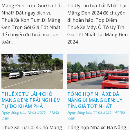
Măng Đen Trọn Gói Giá Tốt
Tô Uy Tín Giá Tốt Nhất Tại
Nhất? Đặt ngay dịch vụ
Măng Đen 2024 để chuyến
Thuê Xe Kon Tum Đi Măng
đi hoàn hảo. Top Điểm
Đen Trọn Gói Giá Tốt Nhất
Thuê Xe Máy, Ô Tô Uy Tín
để chuyến đi thoải mái, an
Giá Tốt Nhất Tại Măng Đen
toàn,...
2024.
THUÊ XE TỰ LÁI 4 CHỖ
TỔNG HỢP NHÀ XE ĐÀ
MĂNG ĐEN: TRẢI NGHIỆM
NẴNG ĐI MĂNG ĐEN: UY
TỰ DO KHÁM PHÁ
TÍN, GIÁ TỐT NHẤT
Ngày đăng bài: 12-03-2026 11242
Ngày đăng bài: 11-03-2026 41195
View
View
Thuê Xe Tự Lái 4 Chỗ Măng
Tổng hợp Nhà xe Đà Nẵng