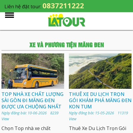
0837211222
Liên hệ đặt tour:
XE VÀ PHƯƠNG TIỆN MĂNG ĐEN
TOP NHÀ XE CHẤT LƯỢNG
THUÊ XE DU LỊCH TRỌN
SÀI GÒN ĐI MĂNG ĐEN
GÓI KHÁM PHÁ MĂNG ĐEN
ĐƯỢC ƯA CHUỘNG NHẤT
KON TUM
Ngày đăng bài: 10-06-2026 8239
Ngày đăng bài: 15-05-2026 11319
View
View
Chọn Top nhà xe chất
Thuê Xe Du Lịch Trọn Gói