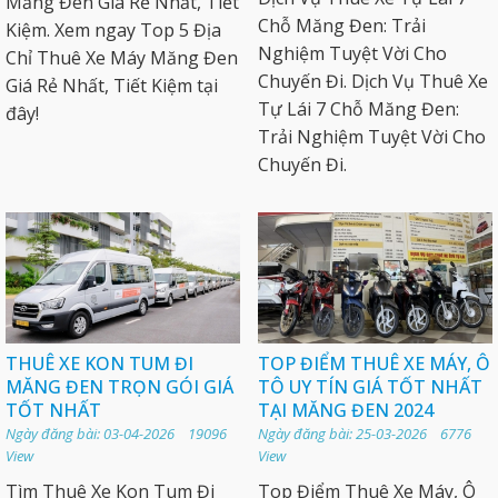
Măng Đen Giá Rẻ Nhất, Tiết
Chỗ Măng Đen: Trải
Kiệm. Xem ngay Top 5 Địa
Nghiệm Tuyệt Vời Cho
Chỉ Thuê Xe Máy Măng Đen
Chuyến Đi. Dịch Vụ Thuê Xe
Giá Rẻ Nhất, Tiết Kiệm tại
Tự Lái 7 Chỗ Măng Đen:
đây!
Trải Nghiệm Tuyệt Vời Cho
Chuyến Đi.
THUÊ XE KON TUM ĐI
TOP ĐIỂM THUÊ XE MÁY, Ô
MĂNG ĐEN TRỌN GÓI GIÁ
TÔ UY TÍN GIÁ TỐT NHẤT
TỐT NHẤT
TẠI MĂNG ĐEN 2024
Ngày đăng bài: 03-04-2026 19096
Ngày đăng bài: 25-03-2026 6776
View
View
Tìm Thuê Xe Kon Tum Đi
Top Điểm Thuê Xe Máy, Ô