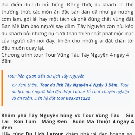
địa điểm du lịch nổi tiếng. Đồng thời, du khách có thể
thưởng thức các món ăn đặc sản dân dã như gà nướng
cơm lam, gỏi lá, hay một tách cà phê đúng chất vùng đất
Ban Mê làm bao người say đắm. Tây Nguyên còn níu kéo
du khách bởi những nụ cười thân thiện chất phát mộc mạc
của người dân nơi đây, khiến cho những ai đặt chân tới
đều muốn quay lại.
Chương trình tour Tour Vũng Tàu Tây Nguyên 4 ngày 4
đêm
Tour liên quan đến du lịch Tây Nguyên
👉 Xem thêm:
Tour du lich Tây Nguyên 4 Ngày 3 Đêm
. Tour
du lịch như người bản địa được Latour tổ chức chuyên nghiệp
và an toàn. Liên hệ đặt tour
0837211222
Khám phá Tây Nguyên hùng vĩ: Tour Vũng Tàu - Gia
Lai - Kon Tum -
Măng Đen
- Buôn Ma Thuột 4 ngày 4
đêm
Hãy cùng
Du Lịch
Latour
khám phá vẻ đẹp hoang sơ,