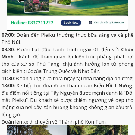
07:00:
Đoàn đến Pleiku thưởng thức bữa sáng và cà phê
Phố Núi.
08:30:
Đoàn bắt đầu hành trình ngày 01 đến với
Chùa
Minh Thành
để tham quan lối kiến trúc phảng phất hơi
thở của xứ sở Phù Tang, chịu ảnh hưởng lớn từ phong
cách kiến trúc của Trung Quốc và Nhật Bản.
11:30:
Đoàn dùng bữa trưa ngay tại nhà hàng địa phương.
13:00:
Xe tiếp tục đưa đoàn tham quan
Biển Hồ T’Nưng
,
địa điểm nổi tiếng tại Tây Nguyên được mệnh danh là “Đôi
mắt Pleiku”. Du khách sẽ được chiêm ngưỡng vẻ đẹp thơ
mộng của nơi đây, tận hưởng khoảng không gian bầu trời
lộng gió.
Đoàn lên xe di chuyển về Thành phố Kon Tum.