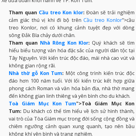
Xe đưa đoàn khởi hành về TP. Kon Tum.
Tham quan
Cầu treo Kon klor
:
Đoàn sẽ trải nghiệm
cảm giác thú vị khi đi bộ trên
Cầu treo Konlor
">cầu
treo Konlor, nơi có khung cảnh tuyệt đẹp với dòng
sông Đắk Bla chảy dưới chân.
Tham quan
Nhà Rông Kon Klor
:
Quý khách sẽ tìm
hiểu biểu tượng văn hóa đặc sắc của người dân tộc tại
Tây Nguyên. Với kiến trúc độc đáo, mái nhà cao vút và
không gian rộng rãi.
Nhà thờ gỗ Kon Tum
:
Một công trình kiến trúc độc
đáo hơn 100 năm tuổi. Với lối kiến trúc kết hợp giữa
phong cách Roman và văn hóa bản địa, nhà thờ mang
đến không gian linh thiêng và yên bình cho du khách.
Toà Giám Mục Kon Tum
">Toà Giám Mục Kon
Tum:
Du khách có thể tìm hiểu về lịch sử hình thành,
vai trò của Tòa Giám mục trong đời sống cộng đồng và
chiêm ngưỡng cảnh quan xung quanh, tạo nên bầu
không khí yên bình và trang nghiêm.