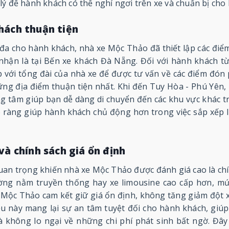
ý để hành khách có thể nghỉ ngơi trên xe và chuẩn bị cho 
hách thuận tiện
 đa cho hành khách, nhà xe Mộc Thảo đã thiết lập các điể
nhận là tại Bến xe khách Đà Nẵng. Đối với hành khách 
ếp với tổng đài của nhà xe để được tư vấn về các điểm đón
ững địa điểm thuận tiện nhất. Khi đến Tuy Hòa - Phú Yên,
ng tâm giúp bạn dễ dàng di chuyển đến các khu vực khác t
õ ràng giúp hành khách chủ động hơn trong việc sắp xếp lị
và chính sách giá ổn định
an trọng khiến nhà xe Mộc Thảo được đánh giá cao là chín
ờng nằm truyền thống hay xe limousine cao cấp hơn, mứ
 Mộc Thảo cam kết giữ giá ổn định, không tăng giảm đột x
u này mang lại sự an tâm tuyệt đối cho hành khách, giú
à không lo ngại về những chi phí phát sinh bất ngờ. Đây