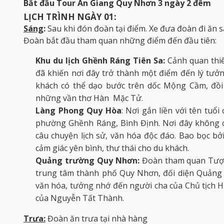
Bắt đầu Tour An Giang Quy Nhơn 3 ngày 2 đêm
LỊCH TRÌNH NGÀY 01:
Sáng
:
Sau khi đón đoàn tại điểm. Xe đưa đoàn đi ăn 
Đoàn bắt đầu tham quan những điểm đến đầu tiên:
Khu du lịch Ghềnh Ráng Tiên Sa:
Cảnh quan thiê
đã khiến nơi đây trở thành một điểm đến lý tưởn
khách có thể dạo bước trên dốc Mộng Cầm, đồi 
những vần thơ Hàn Mặc Tử.
Làng Phong Quy Hòa
: Nơi gắn liền với tên tuổi
phường Ghềnh Ráng, Bình Định. Nơi đây không c
câu chuyện lịch sử, văn hóa độc đáo. Bao bọc b
cảm giác yên bình, thư thái cho du khách.
Quảng trường Quy Nhơn:
Đoàn tham quan Tượn
trung tâm thành phố Quy Nhơn, đối diện Quảng t
văn hóa, tưởng nhớ đến người cha của Chủ tịch 
của Nguyễn Tất Thành.
Trưa:
Đoàn ăn trưa tại nhà hàng