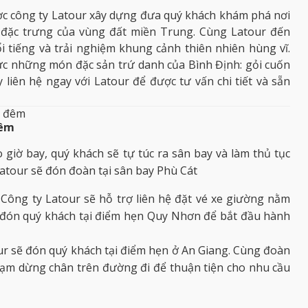
c công ty
Latour
xây dựng đưa quý khách khám phá nơi
 đặc trưng của vùng đất miền Trung. Cùng Latour đến
 tiếng và trải nghiệm khung cảnh thiên nhiên hùng vĩ.
hức những món đặc sản trứ danh của Bình Định: gỏi cuốn
liên hệ ngay với Latour để được tư vấn chi tiết và sẵn
2 đêm
đêm
o giờ bay, quý khách sẽ tự túc ra sân bay và làm thủ tục
atour
sẽ đón đoàn tại sân bay Phù Cát
:
Công ty Latour sẽ hỗ trợ liên hệ đặt vé xe giường nằm
ẽ đón quý khách tại điểm hẹn Quy Nhơn để bắt đầu hành
ur sẽ đón quý khách tại điểm hẹn ở An Giang. Cùng đoàn
rạm dừng chân trên đường đi để thuận tiện cho nhu cầu