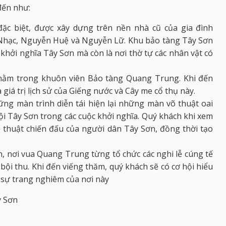
đến như:
đặc biệt, được xây dựng trên nền nhà cũ của gia đình
hạc, Nguyễn Huệ và Nguyễn Lữ. Khu bảo tàng Tây Sơn
 khởi nghĩa Tây Sơn mà còn là nơi thờ tự các nhân vật có
h nằm trong khuôn viên Bảo tàng Quang Trung. Khi đến
iá trị lịch sử của Giếng nước và Cây me cổ thụ này.
ững màn trình diễn tái hiện lại những màn võ thuật oai
i Tây Sơn trong các cuộc khởi nghĩa. Quý khách khi xem
hệ thuật chiến đấu của người dân Tây Sơn, đồng thời tạo
Sơn, nơi vua Quang Trung từng tổ chức các nghi lễ cúng tế
ội thu. Khi đến viếng thăm, quý khách sẽ có cơ hội hiểu
c sự trang nghiêm của nơi này
y Sơn