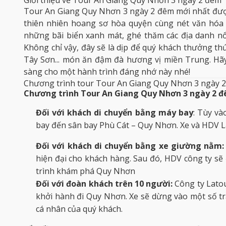
Tour An Giang Quy Nhơn 3 ngày 2 đêm mới nhất đượ
thiên nhiên hoang sơ hòa quyện cùng nét văn hóa
những bãi biển xanh mát, ghé thăm các địa danh nổi
Không chỉ vậy, đây sẽ là dịp để quý khách thưởng t
Tây Sơn... món ăn đậm đà hương vị miền Trung. Hãy 
sàng cho một hành trình đáng nhớ này nhé!
Chương trình tour Tour An Giang Quy Nhơn 3 ngày 
Chương trình Tour An Giang Quy Nhơn 3 ngày 2 
Đối với khách di chuyển bằng máy bay
: Tùy và
bay đến sân bay Phù Cát – Quy Nhơn. Xe và HDV
L
Đối với khách di chuyển bằng xe giường nằm
hiện đại cho khách hàng. Sau đó, HDV công ty s
trình khám phá Quy Nhơn
Đối với đoàn khách trên 10 người:
Công ty Lato
khởi hành đi Quy Nhơn. Xe sẽ dừng vào một số t
cá nhân của quý khách.