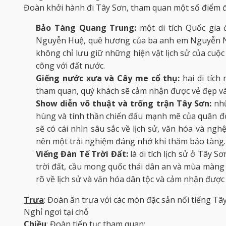
Đoàn khởi hành đi Tây Sơn, tham quan một số điểm 
Bảo
Tàng Quang Trung:
một di tích Quốc gia 
Nguyễn Huệ, quê hương của ba anh em Nguyễn N
không chỉ lưu giữ những hiện vật lịch sử của cuộc
công với đất nước.
Giếng nước xưa và Cây me cổ thụ:
hai di tíc
tham quan, quý khách sẽ cảm nhận được vẻ đẹp và g
Show diễn võ thuật và trống trận Tây Sơn:
nh
hùng và tính thần chiến đấu mạnh mẽ của quân độ
sẽ có cái nhìn sâu sắc về lịch sử, văn hóa và ng
nên một trải nghiệm đáng nhớ khi thăm bảo tàng.
Viếng Đàn Tế Trời Đất:
là di tích lịch sử ở Tây 
trời đất, cầu mong quốc thái dân an và mùa màng b
rõ về lịch sử và văn hóa dân tộc và cảm nhận đượ
Trưa
: Đoàn ăn trưa với các món đặc sản nổi tiếng Tâ
Nghỉ ngơi tại chỗ
Chiều
: Đoàn tiếp tục tham quan: