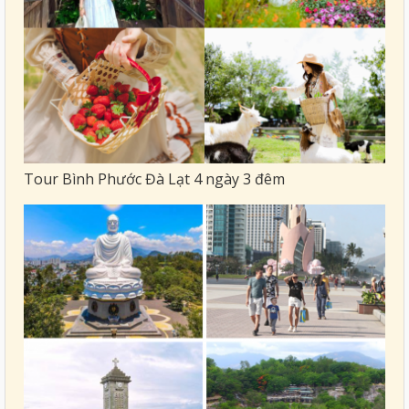
Tour Bình Phước Đà Lạt 4 ngày 3 đêm