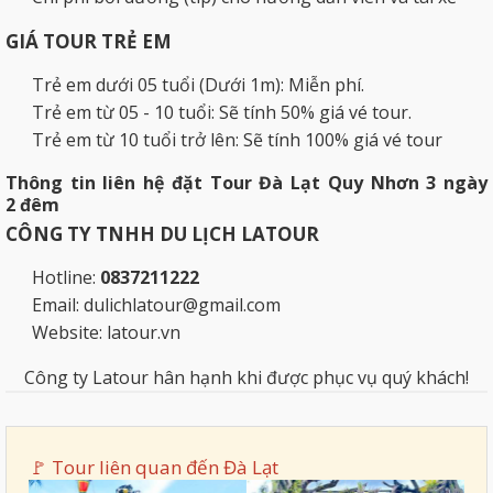
GIÁ TOUR TRẺ EM
Trẻ em dưới 05 tuổi (Dưới 1m): Miễn phí.
Trẻ em từ 05 - 10 tuổi: Sẽ tính 50% giá vé tour.
Trẻ em từ 10 tuổi trở lên: Sẽ tính 100% giá vé tour
Thông tin liên hệ đặt Tour Đà Lạt
Quy Nhơn 3 ngày
2 đêm
CÔNG TY TNHH DU LỊCH LATOUR
Hotline:
0837211222
Email:
dulichlatour@gmail.com
Website: latour.vn
Công ty Latour hân hạnh khi được phục vụ quý khách!
🚩 Tour liên quan đến
Đà Lạt