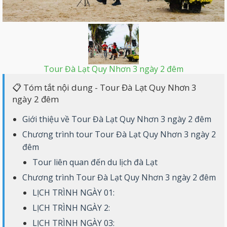
Tour Đà Lạt Quy Nhơn 3 ngày 2 đêm
📋 Tóm tắt nội dung - Tour Đà Lạt Quy Nhơn 3
ngày 2 đêm
Giới thiệu về Tour Đà Lạt Quy Nhơn 3 ngày 2 đêm
Chương trình tour Tour Đà Lạt Quy Nhơn 3 ngày 2
đêm
Tour liên quan đến du lịch đà Lạt
Chương trình Tour Đà Lạt Quy Nhơn 3 ngày 2 đêm
LỊCH TRÌNH NGÀY 01:
LỊCH TRÌNH NGÀY 2:
LỊCH TRÌNH NGÀY 03: