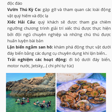
độc đáo
Vườn Thú Kỳ Co:
gặp gỡ và tham quan các loài động
vật quý hiếm và độc lạ
Xiếc Hải Cẩu
: quý khách sẽ được tham gia chiêm
ngưỡng chương trình giải trí xiếc thú được thực hiện
bởi đội ngũ chuyên nghiệp và những chú thú được
huấn luyện bài bản
Lặn biển ngắm san hô:
khám phá động thực vật dưới
đáy biển bằng các dụng cụ chuyên dụng khi lặn biển...
Trải nghiệm các hoạt động:
đi bộ dưới đáy biển,
motor nước, Jetsky,...( chi phí tự túc)