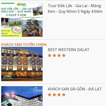
Tour Đắk Lắk - Gia Lai - Măng
Đen - Quy Nhơn 5 Ngày 4 Đêm
KHÁCH SẠN TUYỂN CHỌN
BEST WESTERN DALAT
KHÁCH SẠN SÀI GÒN - ĐÀ LẠT