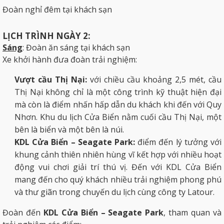
Đoàn nghỉ đêm tại khách sạn
LỊCH TRÌNH NGÀY 2:
Sáng
: Đoàn ăn sáng tại khách sạn
Xe khởi hành đưa đoàn trải nghiệm:
Vượt cầu Thị Nại:
với chiều cầu khoảng 2,5 mét, cầu
Thị Nại không chỉ là một công trình kỹ thuật hiện đại
mà còn là điểm nhấn hấp dẫn du khách khi đến với Quy
Nhơn. Khu du lịch Cửa Biển nằm cuối cầu Thị Nại, một
bên là biển và một bên là núi.
KDL Cửa Biển – Seagate Park:
điểm đến lý tưởng với
khung cảnh thiên nhiên hùng vĩ kết hợp với nhiều hoạt
động vui chơi giải trí thú vị. Đến với KDL Cửa Biển
mang đến cho quý khách nhiều trải nghiệm phong phú
và thư giãn trong chuyến du lịch cùng công ty Latour.
Đoàn đến
KDL Cửa Biển – Seagate Park
, tham quan và