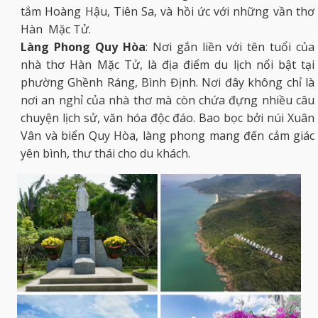
tắm Hoàng Hậu, Tiên Sa, và hồi ức với những vần thơ
Hàn Mặc Tử.
Làng Phong Quy Hòa
: Nơi gắn liền với tên tuổi của
nhà thơ Hàn Mặc Tử, là địa điểm du lịch nổi bật tại
phường Ghềnh Ráng, Bình Định. Nơi đây không chỉ là
nơi an nghỉ của nhà thơ mà còn chứa đựng nhiều câu
chuyện lịch sử, văn hóa độc đáo. Bao bọc bởi núi Xuân
Vân và biển Quy Hòa, làng phong mang đến cảm giác
yên bình, thư thái cho du khách.