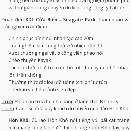
mang đến cho quý khách nhiều trải nghiệm phong phú
và thư giãn trong chuyến du lịch cùng công ty Latour.
Đoàn đến
KDL Cửa Biển – Seagate Park
, tham quan và
trải nghiệm các điểm:
Chinh phục đỉnh núi nhân tạo cao 20m
Trải nghiệm làm cung thủ với nhiều cấp độ
Vượt chướng ngại vật ở công viên phao nổi
Chèo thuyền Kayak
Các trò chơi như: trò cưỡi bò tót, đu dây qua hồ, nhào
lộn trên không,...
Thưởng thức các loại đồ uống (chi phí tự túc)
Check in với tiểu cảnh siêu đẹp
Trưa
: Đoàn ăn trưa tại nhà hàng ở làng chài Nhơn Lý
Chiều
: Cano sẽ đưa quý khách di chuyển qua đảo Hòn Khô:
Hòn Khô:
Cù lao Hòn Khô nổi tiếng với bãi cát trắng
mịn mang cùng làn nước biển trong xanh. Đến đây, quý