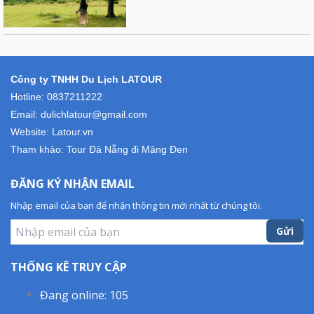
Công ty TNHH Du Lịch LATOUR
Hotline: 0837211222
Email: dulichlatour@gmail.com
Website: Latour.vn
Tham khảo:
Tour Đà Nẵng đi Măng Đen
ĐĂNG KÝ NHẬN EMAIL
Nhập email của bạn để nhận thông tin mới nhất từ chúng tôi.
Gửi
THỐNG KÊ TRUY CẬP
Đang online:
105