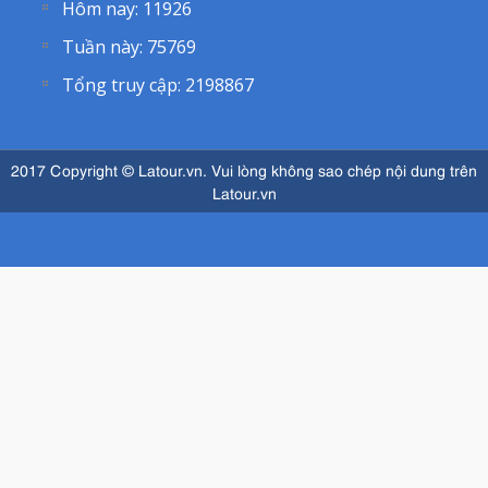
Hôm nay:
11926
Tuần này:
75769
Tổng truy cập:
2198867
2017 Copyright © Latour.vn. Vui lòng không sao chép nội dung trên
Latour.vn