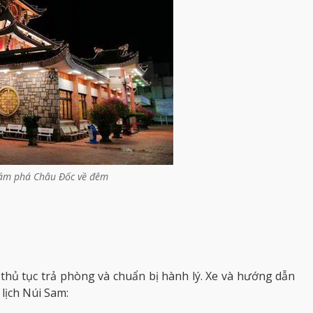
hám phá Châu Đốc về đêm
thủ tục trả phòng và chuẩn bị hành lý. Xe và hướng dẫn
lịch Núi Sam: