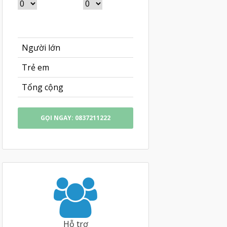
Người lớn
Trẻ em
Tổng cộng
GỌI NGAY: 0837211222
Hỗ trợ