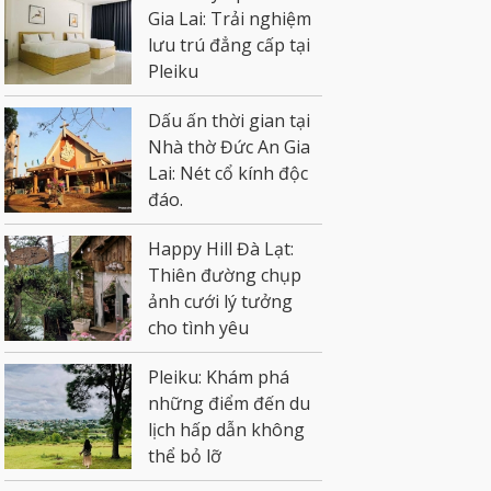
Gia Lai: Trải nghiệm
lưu trú đẳng cấp tại
Pleiku
Dấu ấn thời gian tại
Nhà thờ Đức An Gia
Lai: Nét cổ kính độc
đáo.
Happy Hill Đà Lạt:
Thiên đường chụp
ảnh cưới lý tưởng
cho tình yêu
Pleiku: Khám phá
những điểm đến du
lịch hấp dẫn không
thể bỏ lỡ