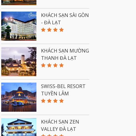
KHÁCH SẠN SÀI GÒN
- ĐÀ LẠT
KHÁCH SẠN MƯỜNG
THANH ĐÀ LẠT
SWISS-BEL RESORT
TUYỀN LÂM
KHÁCH SẠN ZEN
VALLEY ĐÀ LẠT