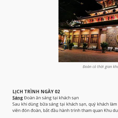
Đoàn có thời gian k
LỊCH TRÌNH NGÀY 02
Sáng
Đoàn ăn sáng tại khách sạn
Sau khi dùng bữa sáng tại khách sạn, quý khách làm 
viên đón đoàn, bắt đầu hành trình tham quan Khu du 