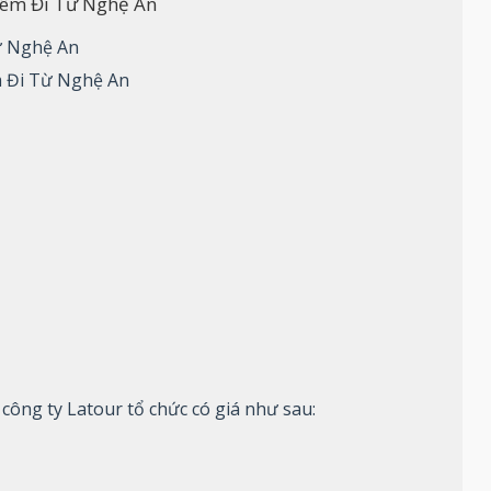
Đêm Đi Từ Nghệ An
ừ Nghệ An
m Đi Từ Nghệ An
ông ty Latour tổ chức có giá như sau: