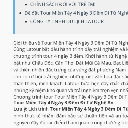
CHÍNH SÁCH ĐỐI VỚI TRẺ EM:
Để đặt Tour Miền Tây 4 Ngày 3 Đêm Đi Từ Nghệ A
CÔNG TY TNHH DU LỊCH LATOUR
Giới thiệu về Tour Miền Tây 4 Ngày 3 Đêm Đi Từ Ng
Cùng
Latour
bắt đầu hành trình đầy trải nghiệm và
chương trình tour 4 ngày 3 đêm. Khởi hành từ Nghệ
bật như Châu Đốc, Cần Thơ, Đất Mũi Cà Mau, Bạc Liêu
và thiên nhiên đặc trưng của vùng đất phương Nam.
còn có cơ hội trải nghiệm những nét văn hóa đặc sắ
thân thiện, mến khách. Latour hứa hẹn đây chắc ch
những kỷ niệm khó quên và trải nghiệm trọn vẹn nh
Chương trình tour Tour Miền Tây 4 Ngày 3 Đêm Đi 
Tour Miền Tây 4 Ngày 3 Đêm Đi Từ Nghệ An
Lưu ý:
Lịch trình
Tour Miền Tây 4 Ngày 3 Đêm Đi T
hình thực tế nhằm đảm bảo sự thuận tiện và an to
nguyên đầy đủ các điểm tham quan trong chương trì