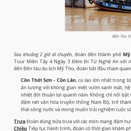
Bến Tàu D
Sau khoảng 2 giờ di chuyển
, đoàn đến thành phố
Mỹ
Tour Miền Tây 4 Ngày 3 Đêm Đi Từ Nghệ An với nh
đến Bến tàu du lịch Mỹ Tho, đoàn bắt đầu tham quan
Cồn Thới Sơn -
Cồn Lân
, cù lao lớn nhất trong 
ấn tượng với không gian miệt vườn xanh mát, hệ 
nhiệt đới thuận lợi quanh năm. Không chỉ nổi bật
đậm nét văn hóa truyền thống Nam Bộ, trở thành 
thái sông nước và mong muốn trải nghiệm cuộc s
Trưa
Đoàn dùng bữa trưa với các món mang đậm hươ
Chiều
Tiếp tục hành trình, đoàn có thời gian khám p