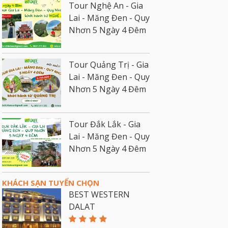
Tour Nghệ An - Gia
Lai - Măng Đen - Quy
Nhơn 5 Ngày 4 Đêm
Tour Quảng Trị - Gia
Lai - Măng Đen - Quy
Nhơn 5 Ngày 4 Đêm
Tour Đắk Lắk - Gia
Lai - Măng Đen - Quy
Nhơn 5 Ngày 4 Đêm
KHÁCH SẠN TUYỂN CHỌN
BEST WESTERN
DALAT