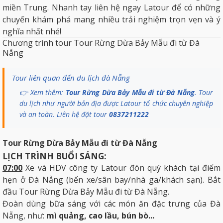
miền Trung. Nhanh tay liên hệ ngay Latour để có những
chuyến khám phá mang nhiều trải nghiệm trọn vẹn và ý
nghĩa nhất nhé!
Chương trình tour Tour Rừng Dừa Bảy Mẫu đi từ Đà
Nẵng
Tour liên quan đến du lịch đà Nẵng
👉 Xem thêm:
Tour Rừng Dừa Bảy Mẫu đi từ Đà Nẵng
. Tour
du lịch như người bản địa được Latour tổ chức chuyên nghiệp
và an toàn. Liên hệ đặt tour
0837211222
Tour Rừng Dừa Bảy Mẫu đi từ Đà Nẵng
LỊCH TRÌNH BUỔI SÁNG:
07
:
00
Xe và HDV công ty
Latour
đón quý khách tại điểm
hẹn ở Đà Nẵng (bến xe/sân bay/nhà ga/khách sạn). Bắt
đầu Tour Rừng Dừa Bảy Mẫu đi từ Đà Nẵng.
Đoàn dùng bữa sáng với các món ăn đặc trưng của Đà
Nẵng, như:
mì quảng, cao lầu, bún bò...