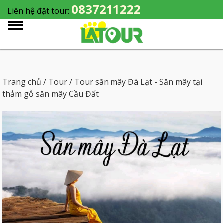
0837211222
Liên hệ đặt tour:
Trang chủ
/
Tour
/ Tour săn mây Đà Lạt - Săn mây tại
thảm gỗ săn mây Cầu Đất