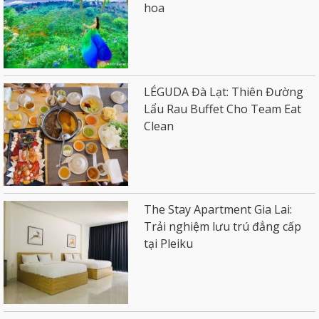
hoa
LÉGUDA Đà Lạt: Thiên Đường
Lẩu Rau Buffet Cho Team Eat
Clean
The Stay Apartment Gia Lai:
Trải nghiệm lưu trú đẳng cấp
tại Pleiku