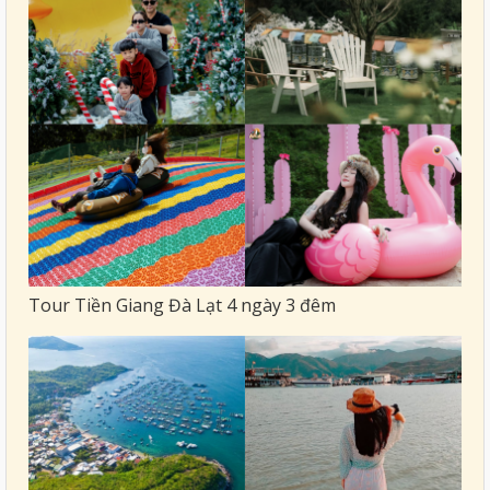
Tour Tiền Giang Đà Lạt 4 ngày 3 đêm