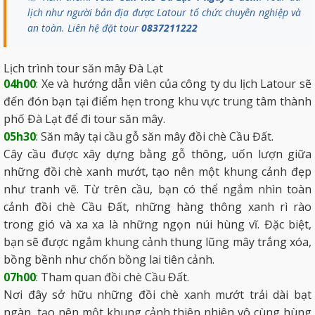
lịch như người bản địa được Latour tổ chức chuyên nghiệp và
an toàn. Liên hệ đặt tour
0837211222
Lịch trình tour săn mây Đà Lạt
04h00
: Xe và hướng dẫn viên của công ty du lịch
Latour
sẽ
đến đón bạn tại điểm hẹn trong khu vực trung tâm thành
phố Đà Lạt để đi tour săn mây.
05h30
: Săn mây tại cầu gỗ săn mây đồi chè Cầu Đất.
Cây cầu được xây dựng bằng gỗ thông, uốn lượn giữa
những đồi chè xanh mướt, tạo nên một khung cảnh đẹp
như tranh vẽ. Từ trên cầu, bạn có thể ngắm nhìn toàn
cảnh đồi chè Cầu Đất, những hàng thông xanh rì rào
trong gió và xa xa là những ngọn núi hùng vĩ. Đặc biệt,
bạn sẽ được ngắm khung cảnh thung lũng mây trắng xóa,
bồng bềnh như chốn bồng lai tiên cảnh.
07h00
: Tham quan đồi chè Cầu Đất.
Nơi đây sở hữu những đồi chè xanh mướt trải dài bạt
ngàn, tạo nên một khung cảnh thiên nhiên vô cùng hùng