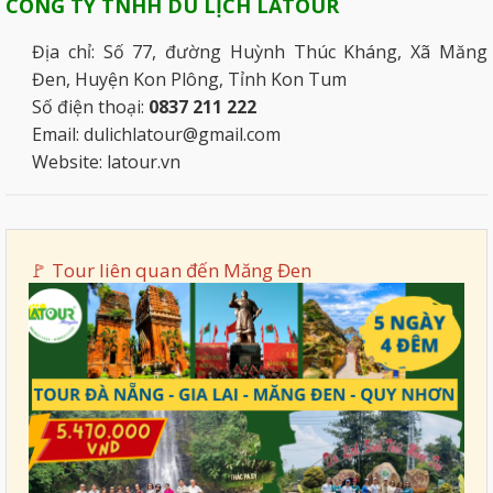
CÔNG TY TNHH DU LỊCH LATOUR
Địa chỉ: Số 77, đường Huỳnh Thúc Kháng, Xã Măng
Đen, Huyện Kon Plông, Tỉnh Kon Tum
Số điện thoại:
0837 211 222
Email: dulichlatour@gmail.com
Website: latour.vn
🚩 Tour liên quan đến
Măng Đen