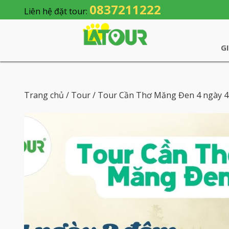
0837211222
Liên hệ đặt tour:
G
Trang chủ
/
Tour
/ Tour Cần Thơ Măng Đen 4 ngày 