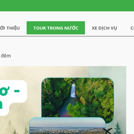
IỚI THIỆU
TOUR TRONG NƯỚC
XE DỊCH VỤ
C
4 đêm