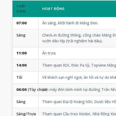
THỜI
HOẠT ĐỘNG
GIAN
07:00
Ăn sáng, khởi hành đi Măng Đen.
Sáng
Check-in đường thông, cổng chào Măng 
vườn dâu tây (trải nghiệm hái dâu).
11:00
Ăn trưa.
14:00
Tham quan KDL
thác Pa Sỹ
, Topview Măn
Tối
Về khách sạn nghỉ ngơi, ăn tối và tự do 
06:00
(Tùy chọn)
Săn mây đón bình minh tại đường Trần Nh
Sáng
Tham quan Đại lộ hoàng hôn, Dược liệu H
Sáng/Trưa
Tham quan
Cầu treo Konlor
,
Nhà Rông Kon