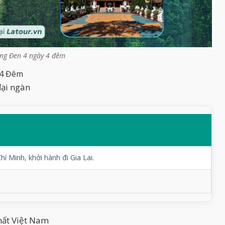
ng Đen 4 ngày 4 đêm
 4 Đêm
đại ngàn
 Minh, khởi hành đi Gia Lai.
hất Việt Nam