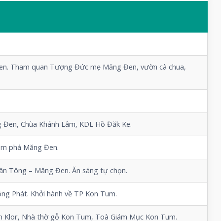
Đen. Tham quan Tượng
Đức mẹ Măng Đen
, vườn cà chua,
g Đen,
Chùa Khánh Lâm
, KDL
Hồ Đăk Ke
.
khám phá Măng Đen.
ân Tông – Măng Đen. Ăn sáng tự chọn.
ồng Phát. Khởi hành về TP Kon Tum.
 Klor
,
Nhà thờ gỗ Kon Tum
,
Toà Giám Mục Kon Tum
.